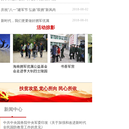
2018-08-02
庆祝“八一”建军节 弘扬“双拥”新风尚
2018-08-01
新时代，我们更要做好拥军优属
活动掠影
2018-07-30
绝美南沙！是时候讲讲这支英雄的部队了
海南拥军优属公益基金
书香军营
会走进李大钊烈士陵园
扶贫攻坚 党心所向 民心所依
新闻中心
中共中央国务院中央军委印发《关于加强和改进新时代
全民国防教育工作的意见》