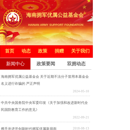
海南拥军优属公益基金会
HAINAN ARMY SUPPORT FOUNDATION
首页
首页
动态
动态
政策
政策
捐赠
捐赠
关于我们
关于我们
新闻中心
政策要闻
双拥动态
新闻中心
新闻中心
海南拥军优属公益基金会 关于近期不法分子冒用本基金会
名义进行诈骗的 严正声明
2024-05-10
中共中央国务院中央军委印发《关于加强和改进新时代全
民国防教育工作的意见》
2022-09-21
2018-08-13
携手并进开创新时代拥军优属新局面