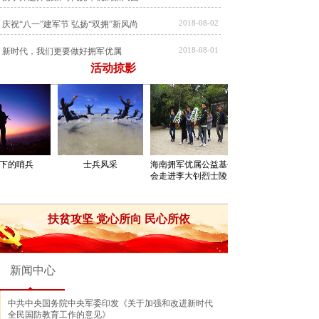
2018-08-02
庆祝“八一”建军节 弘扬“双拥”新风尚
2018-08-01
新时代，我们更要做好拥军优属
活动掠影
2018-07-30
绝美南沙！是时候讲讲这支英雄的部队了
下的哨兵
士兵风采
海南拥军优属公益基金
会走进李大钊烈士陵园
扶贫攻坚 党心所向 民心所依
新闻中心
中共中央国务院中央军委印发《关于加强和改进新时代
全民国防教育工作的意见》