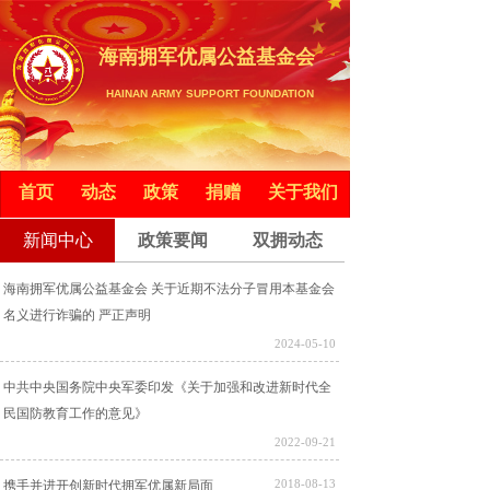
海南拥军优属公益基金会
HAINAN ARMY SUPPORT FOUNDATION
首页
首页
动态
动态
政策
政策
捐赠
捐赠
关于我们
关于我们
新闻中心
政策要闻
双拥动态
新闻中心
新闻中心
海南拥军优属公益基金会 关于近期不法分子冒用本基金会
名义进行诈骗的 严正声明
2024-05-10
中共中央国务院中央军委印发《关于加强和改进新时代全
民国防教育工作的意见》
2022-09-21
2018-08-13
携手并进开创新时代拥军优属新局面